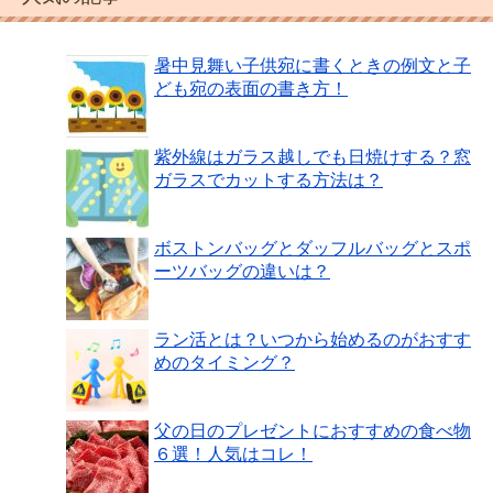
暑中見舞い子供宛に書くときの例文と子
ども宛の表面の書き方！
紫外線はガラス越しでも日焼けする？窓
ガラスでカットする方法は？
ボストンバッグとダッフルバッグとスポ
ーツバッグの違いは？
ラン活とは？いつから始めるのがおすす
めのタイミング？
父の日のプレゼントにおすすめの食べ物
６選！人気はコレ！