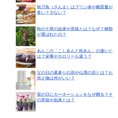
秋刀魚（さんま）はプリン体や糖質量が
多い？少ない？
秋の七草の由来や意味とは？なぜ７種類
が選ばれたの？
あんこの「こしあんと粒あん」の違いと
は？栄養やカロリーも違う？
父の日の墓参りの花や仏壇の花とは？お
供え物は何がいい？
母の日にカーネーションをなぜ贈る？そ
の意味や由来とは？