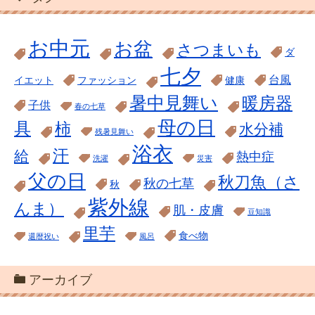
お中元
お盆
さつまいも
ダ
七夕
台風
イエット
ファッション
健康
暑中見舞い
暖房器
子供
春の七草
母の日
具
柿
水分補
残暑見舞い
浴衣
汗
給
熱中症
洗濯
災害
父の日
秋刀魚（さ
秋の七草
秋
紫外線
んま）
肌・皮膚
豆知識
里芋
食べ物
還暦祝い
風呂
アーカイブ