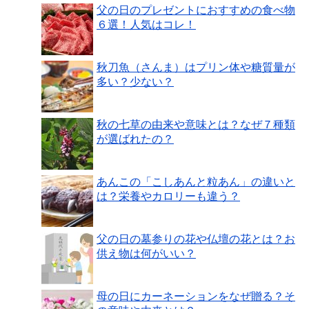
父の日のプレゼントにおすすめの食べ物
６選！人気はコレ！
秋刀魚（さんま）はプリン体や糖質量が
多い？少ない？
秋の七草の由来や意味とは？なぜ７種類
が選ばれたの？
あんこの「こしあんと粒あん」の違いと
は？栄養やカロリーも違う？
父の日の墓参りの花や仏壇の花とは？お
供え物は何がいい？
母の日にカーネーションをなぜ贈る？そ