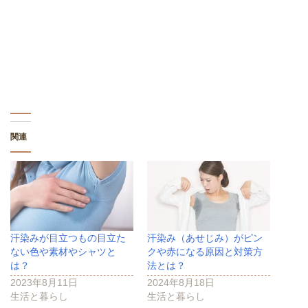
新
ッ
新
し
ク
し
い
し
い
ウ
て
ウ
ィ
く
ィ
ン
だ
ン
ド
さ
ド
ウ
い
ウ
で
(
で
開
新
開
き
し
き
ま
い
ま
す
ウ
す
)
ィ
)
ン
ド
関連
ウ
で
開
き
ま
す
)
汗染みが目立つもの目立た
汗染み（あせじみ）がピン
ない色や素材やシャツと
クや赤になる原因と対策方
は？
法とは？
2023年8月11日
2024年8月18日
生活と暮らし
生活と暮らし