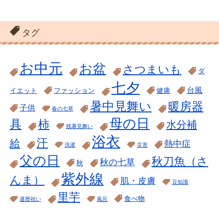
タグ
お中元
お盆
さつまいも
ダ
七夕
台風
イエット
ファッション
健康
暑中見舞い
暖房器
子供
春の七草
母の日
具
柿
水分補
残暑見舞い
浴衣
汗
給
熱中症
洗濯
災害
父の日
秋刀魚（さ
秋の七草
秋
紫外線
んま）
肌・皮膚
豆知識
里芋
食べ物
還暦祝い
風呂