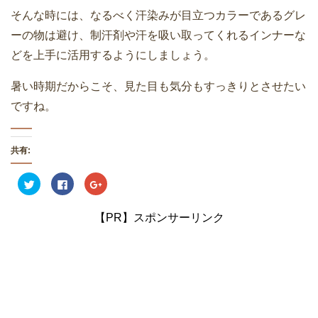
そんな時には、なるべく汗染みが目立つカラーであるグレ
ーの物は避け、制汗剤や汗を吸い取ってくれるインナーな
どを上手に活用するようにしましょう。
暑い時期だからこそ、見た目も気分もすっきりとさせたい
ですね。
共有:
ク
F
ク
リ
a
リ
ッ
c
ッ
ク
e
ク
し
b
し
【PR】スポンサーリンク
て
o
て
T
o
G
w
k
o
i
で
o
t
共
g
t
有
l
e
す
e
r
る
+
で
に
で
共
は
共
有
ク
有
(
リ
(