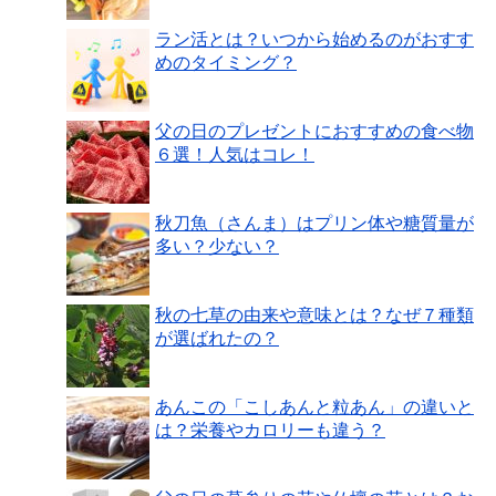
ラン活とは？いつから始めるのがおすす
めのタイミング？
父の日のプレゼントにおすすめの食べ物
６選！人気はコレ！
秋刀魚（さんま）はプリン体や糖質量が
多い？少ない？
秋の七草の由来や意味とは？なぜ７種類
が選ばれたの？
あんこの「こしあんと粒あん」の違いと
は？栄養やカロリーも違う？