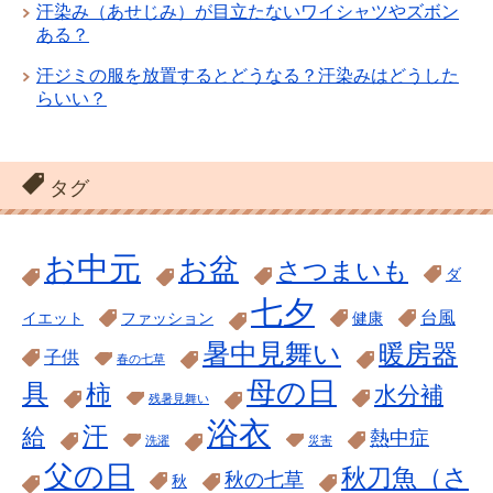
汗染み（あせじみ）が目立たないワイシャツやズボン
ある？
汗ジミの服を放置するとどうなる？汗染みはどうした
らいい？
タグ
お中元
お盆
さつまいも
ダ
七夕
台風
イエット
ファッション
健康
暑中見舞い
暖房器
子供
春の七草
母の日
具
柿
水分補
残暑見舞い
浴衣
汗
給
熱中症
洗濯
災害
父の日
秋刀魚（さ
秋の七草
秋