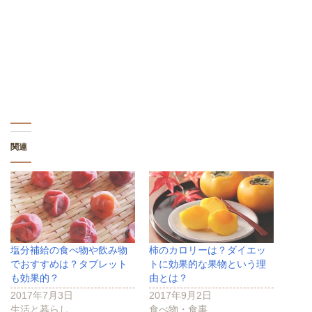
(
リ
(
新
ッ
新
し
ク
し
い
し
い
ウ
て
ウ
ィ
く
ィ
ン
だ
ン
ド
さ
ド
ウ
い
ウ
で
(
で
開
新
開
き
し
き
ま
い
ま
す
ウ
す
)
ィ
)
ン
ド
関連
ウ
で
開
き
ま
す
)
塩分補給の食べ物や飲み物
柿のカロリーは？ダイエッ
でおすすめは？タブレット
トに効果的な果物という理
も効果的？
由とは？
2017年7月3日
2017年9月2日
生活と暮らし
食べ物・食事