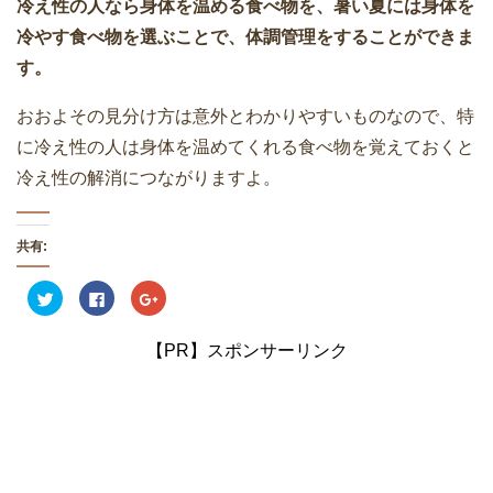
冷え性の人なら身体を温める食べ物を、暑い夏には身体を
冷やす食べ物を選ぶことで、体調管理をすることができま
す。
おおよその見分け方は意外とわかりやすいものなので、特
に冷え性の人は身体を温めてくれる食べ物を覚えておくと
冷え性の解消につながりますよ。
共有:
ク
F
ク
リ
a
リ
ッ
c
ッ
ク
e
ク
し
b
し
【PR】スポンサーリンク
て
o
て
T
o
G
w
k
o
i
で
o
t
共
g
t
有
l
e
す
e
r
る
+
で
に
で
共
は
共
有
ク
有