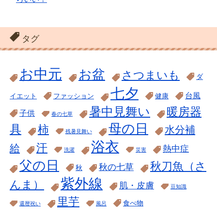
タグ
お中元
お盆
さつまいも
ダ
七夕
台風
イエット
ファッション
健康
暑中見舞い
暖房器
子供
春の七草
母の日
具
柿
水分補
残暑見舞い
浴衣
汗
給
熱中症
洗濯
災害
父の日
秋刀魚（さ
秋の七草
秋
紫外線
んま）
肌・皮膚
豆知識
里芋
食べ物
還暦祝い
風呂