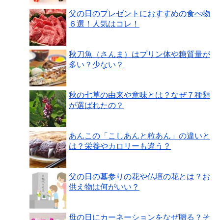
父の日のプレゼントにおすすめの食べ物
６選！人気はコレ！
秋刀魚（さんま）はプリン体や糖質量が
多い？少ない？
秋の七草の由来や意味とは？なぜ７種類
が選ばれたの？
あんこの「こしあんと粒あん」の違いと
は？栄養やカロリーも違う？
父の日の墓参りの花や仏壇の花とは？お
供え物は何がいい？
母の日にカーネーションをなぜ贈る？そ