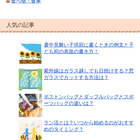
食べ物・食事
人気の記事
暑中見舞い子供宛に書くときの例文と子
ども宛の表面の書き方！
紫外線はガラス越しでも日焼けする？窓
ガラスでカットする方法は？
ボストンバッグとダッフルバッグとスポ
ーツバッグの違いは？
ラン活とは？いつから始めるのがおすす
めのタイミング？