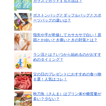
ガラスでカットする方法は？
ボストンバッグとダッフルバッグとスポ
ーツバッグの違いは？
指先や手が乾燥してカサカサで白い！原
因とかゆいとき痛いときの対策とは？
ラン活とは？いつから始めるのがおすす
めのタイミング？
父の日のプレゼントにおすすめの食べ物
６選！人気はコレ！
秋刀魚（さんま）はプリン体や糖質量が
多い？少ない？