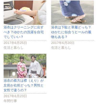
き
ま
す
)
浴衣はクリーニングに出す
浴衣は下駄と草履どっち？
べき？ゆかたの洗濯を自宅
ゆかたに似合うヒールの履
でしていい？
物もある？
2017年6月25日
2017年6月20日
生活と暮らし
生活と暮らし
浴衣の着方は襟（えり）が
左前か右前どっち？男性と
女性で違うの？
2017年6月23日
年間行事