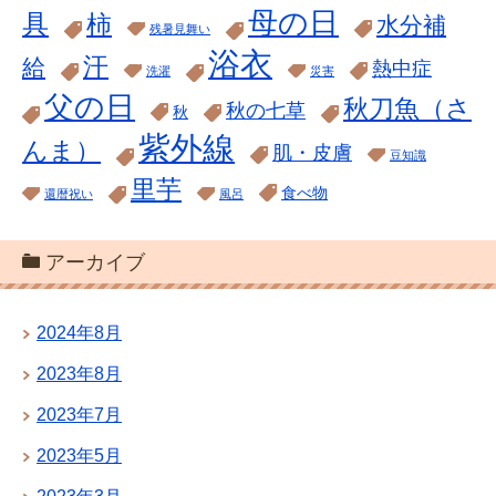
母の日
具
柿
水分補
残暑見舞い
浴衣
汗
給
熱中症
洗濯
災害
父の日
秋刀魚（さ
秋の七草
秋
紫外線
んま）
肌・皮膚
豆知識
里芋
食べ物
還暦祝い
風呂
アーカイブ
2024年8月
2023年8月
2023年7月
2023年5月