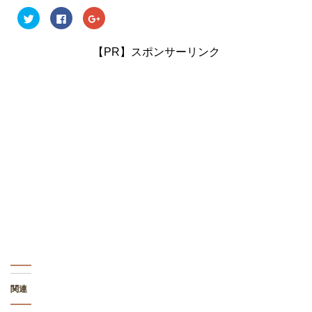
ク
F
ク
リ
a
リ
ッ
c
ッ
ク
e
ク
し
b
し
【PR】スポンサーリンク
て
o
て
T
o
G
w
k
o
i
で
o
t
共
g
t
有
l
e
す
e
r
る
+
で
に
で
共
は
共
有
ク
有
(
リ
(
新
ッ
新
し
ク
し
い
し
い
ウ
て
ウ
ィ
く
ィ
ン
だ
ン
ド
さ
ド
ウ
い
ウ
で
(
で
開
新
開
き
し
き
ま
い
ま
す
ウ
す
)
ィ
)
ン
ド
関連
ウ
で
開