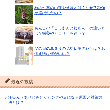
秋の七草の由来や意味とは？なぜ７種類
が選ばれたの？
あんこの「こしあんと粒あん」の違いと
は？栄養やカロリーも違う？
父の日の墓参りの花や仏壇の花とは？お
供え物は何がいい？
最近の投稿
汗染み（あせじみ）がピンクや赤になる原因と対策方
法とは？