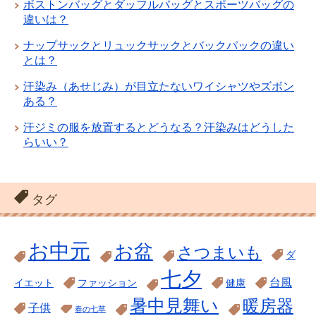
ボストンバッグとダッフルバッグとスポーツバッグの
違いは？
ナップサックとリュックサックとバックパックの違い
とは？
汗染み（あせじみ）が目立たないワイシャツやズボン
ある？
汗ジミの服を放置するとどうなる？汗染みはどうした
らいい？
タグ
お中元
お盆
さつまいも
ダ
七夕
台風
イエット
ファッション
健康
暑中見舞い
暖房器
子供
春の七草