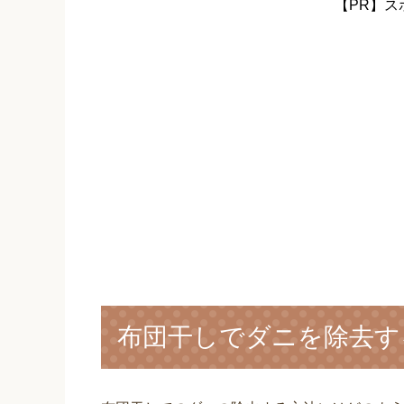
【PR】ス
布団干しでダニを除去す