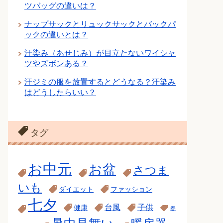
ツバッグの違いは？
ナップサックとリュックサックとバックパ
ックの違いとは？
汗染み（あせじみ）が目立たないワイシャ
ツやズボンある？
汗ジミの服を放置するとどうなる？汗染み
はどうしたらいい？
タグ
お中元
お盆
さつま
いも
ダイエット
ファッション
七夕
台風
子供
健康
春