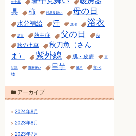
暑中見舞い
暖房器
の七草
母の日
具
柿
残暑見舞い
浴衣
汗
水分補給
洗濯
父の日
熱中症
秋
災害
秋刀魚（さん
秋の七草
紫外線
ま）
肌・皮膚
豆
里芋
食べ
知識
還暦祝い
風呂
物
アーカイブ
2024年8月
2023年8月
2023年7月