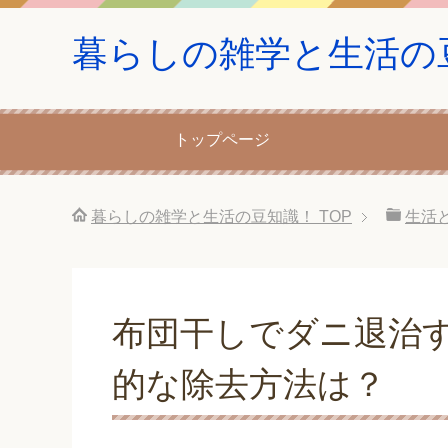
暮らしの雑学と生活の
トップページ
暮らしの雑学と生活の豆知識！
TOP
生活
布団干しでダニ退治
的な除去方法は？