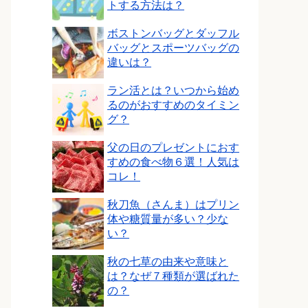
トする方法は？
ボストンバッグとダッフル
バッグとスポーツバッグの
違いは？
ラン活とは？いつから始め
るのがおすすめのタイミン
グ？
父の日のプレゼントにおす
すめの食べ物６選！人気は
コレ！
秋刀魚（さんま）はプリン
体や糖質量が多い？少な
い？
秋の七草の由来や意味と
は？なぜ７種類が選ばれた
の？