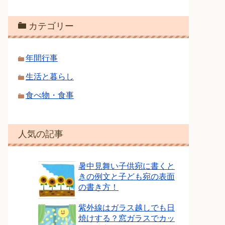
カテゴリー
年間行事
生活と暮らし
食べ物・食事
人気の記事
暑中見舞い子供宛に書くと
きの例文と子ども宛の表面
の書き方！
紫外線はガラス越しでも日
焼けする？窓ガラスでカッ