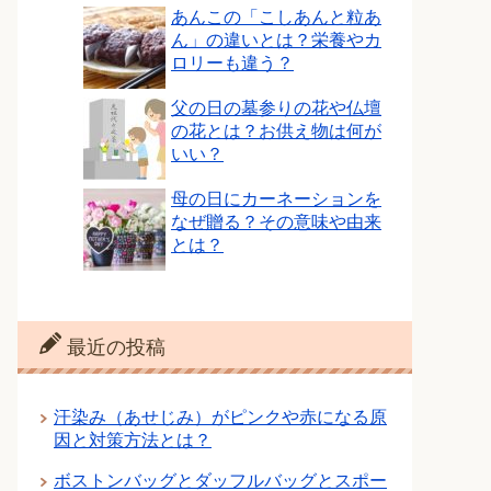
あんこの「こしあんと粒あ
ん」の違いとは？栄養やカ
ロリーも違う？
父の日の墓参りの花や仏壇
の花とは？お供え物は何が
いい？
母の日にカーネーションを
なぜ贈る？その意味や由来
とは？
最近の投稿
汗染み（あせじみ）がピンクや赤になる原
因と対策方法とは？
ボストンバッグとダッフルバッグとスポー