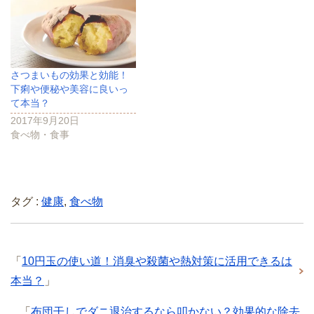
さつまいもの効果と効能！
下痢や便秘や美容に良いっ
て本当？
2017年9月20日
食べ物・食事
タグ :
健康
,
食べ物
「
10円玉の使い道！消臭や殺菌や熱対策に活用できるは
本当？
」
「
布団干しでダニ退治するなら叩かない？効果的な除去