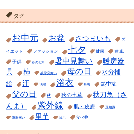
タグ
お中元
お盆
さつまいも
ダ
七夕
台風
イエット
ファッション
健康
暑中見舞い
暖房器
子供
春の七草
母の日
具
柿
水分補
残暑見舞い
浴衣
汗
給
熱中症
洗濯
災害
父の日
秋刀魚（さ
秋の七草
秋
紫外線
んま）
肌・皮膚
豆知識
里芋
食べ物
還暦祝い
風呂