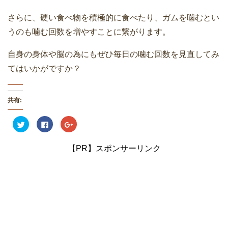
さらに、硬い食べ物を積極的に食べたり、ガムを噛むとい
うのも噛む回数を増やすことに繋がります。
自身の身体や脳の為にもぜひ毎日の噛む回数を見直してみ
てはいかがですか？
共有:
ク
F
ク
リ
a
リ
ッ
c
ッ
ク
e
ク
し
b
し
【PR】スポンサーリンク
て
o
て
T
o
G
w
k
o
i
で
o
t
共
g
t
有
l
e
す
e
r
る
+
で
に
で
共
は
共
有
ク
有
(
リ
(
新
ッ
新