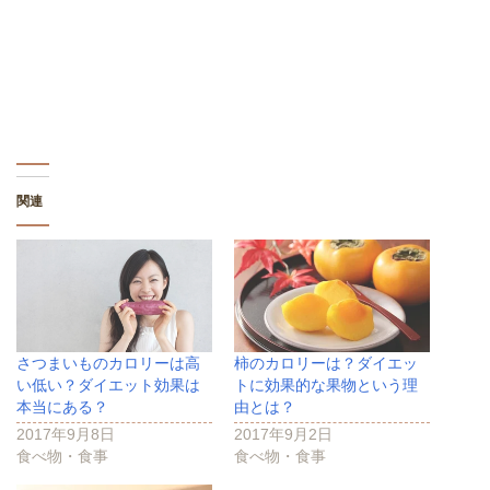
し
ク
し
い
し
い
ウ
て
ウ
ィ
く
ィ
ン
だ
ン
ド
さ
ド
ウ
い
ウ
で
(
で
開
新
開
き
し
き
ま
い
ま
す
ウ
す
)
ィ
)
ン
ド
関連
ウ
で
開
き
ま
す
)
さつまいものカロリーは高
柿のカロリーは？ダイエッ
い低い？ダイエット効果は
トに効果的な果物という理
本当にある？
由とは？
2017年9月8日
2017年9月2日
食べ物・食事
食べ物・食事