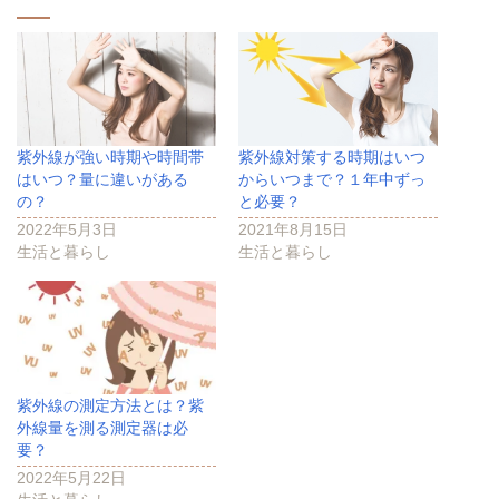
で
開
き
ま
す
)
紫外線が強い時期や時間帯
紫外線対策する時期はいつ
はいつ？量に違いがある
からいつまで？１年中ずっ
の？
と必要？
2022年5月3日
2021年8月15日
生活と暮らし
生活と暮らし
紫外線の測定方法とは？紫
外線量を測る測定器は必
要？
2022年5月22日