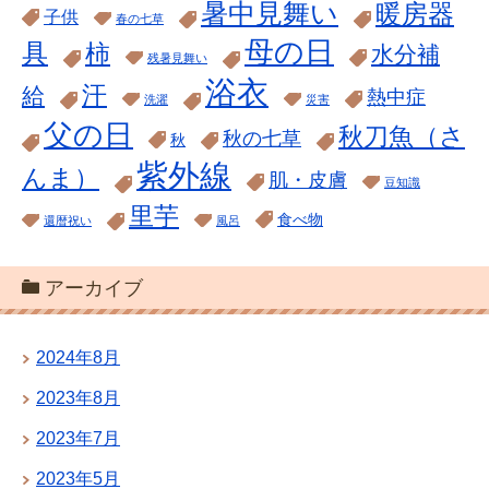
暑中見舞い
暖房器
子供
春の七草
母の日
具
柿
水分補
残暑見舞い
浴衣
汗
給
熱中症
洗濯
災害
父の日
秋刀魚（さ
秋の七草
秋
紫外線
んま）
肌・皮膚
豆知識
里芋
食べ物
還暦祝い
風呂
アーカイブ
2024年8月
2023年8月
2023年7月
2023年5月