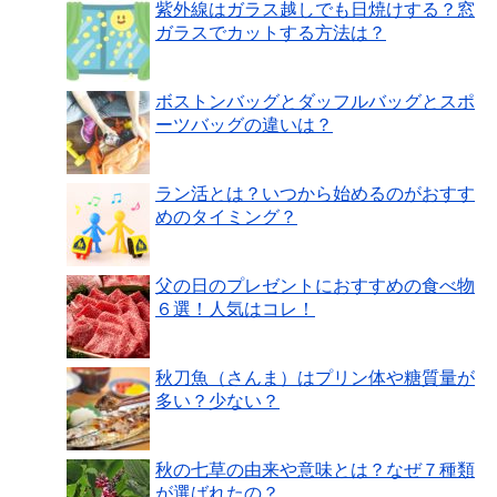
紫外線はガラス越しでも日焼けする？窓
ガラスでカットする方法は？
ボストンバッグとダッフルバッグとスポ
ーツバッグの違いは？
ラン活とは？いつから始めるのがおすす
めのタイミング？
父の日のプレゼントにおすすめの食べ物
６選！人気はコレ！
秋刀魚（さんま）はプリン体や糖質量が
多い？少ない？
秋の七草の由来や意味とは？なぜ７種類
が選ばれたの？