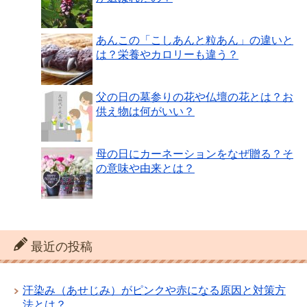
あんこの「こしあんと粒あん」の違いと
は？栄養やカロリーも違う？
父の日の墓参りの花や仏壇の花とは？お
供え物は何がいい？
母の日にカーネーションをなぜ贈る？そ
の意味や由来とは？
最近の投稿
汗染み（あせじみ）がピンクや赤になる原因と対策方
法とは？