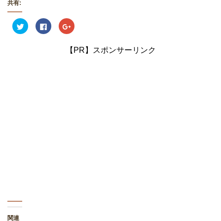
共有:
ク
F
ク
リ
a
リ
ッ
c
ッ
ク
e
ク
し
b
し
【PR】スポンサーリンク
て
o
て
T
o
G
w
k
o
i
で
o
t
共
g
t
有
l
e
す
e
r
る
+
で
に
で
共
は
共
有
ク
有
(
リ
(
新
ッ
新
し
ク
し
い
し
い
ウ
て
ウ
ィ
く
ィ
ン
だ
ン
ド
さ
ド
ウ
い
ウ
で
(
で
開
新
開
き
し
き
ま
い
ま
す
ウ
す
)
ィ
)
ン
ド
関連
ウ