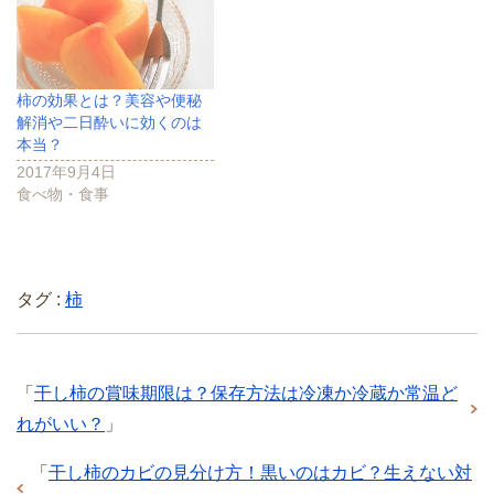
柿の効果とは？美容や便秘
解消や二日酔いに効くのは
本当？
2017年9月4日
食べ物・食事
タグ :
柿
「
干し柿の賞味期限は？保存方法は冷凍か冷蔵か常温ど
れがいい？
」
「
干し柿のカビの見分け方！黒いのはカビ？生えない対