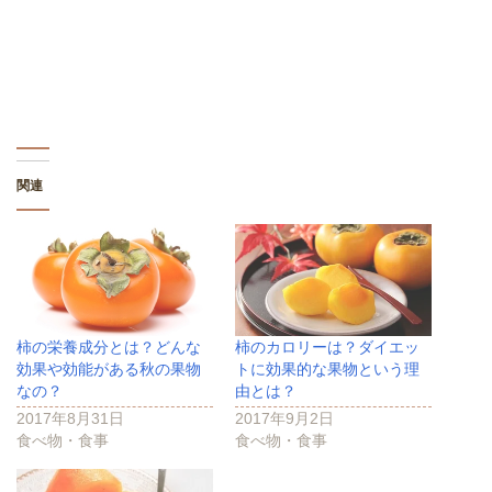
い
し
い
ウ
て
ウ
ィ
く
ィ
ン
だ
ン
ド
さ
ド
ウ
い
ウ
で
(
で
開
新
開
き
し
き
ま
い
ま
す
ウ
す
)
ィ
)
ン
ド
関連
ウ
で
開
き
ま
す
)
柿の栄養成分とは？どんな
柿のカロリーは？ダイエッ
効果や効能がある秋の果物
トに効果的な果物という理
なの？
由とは？
2017年8月31日
2017年9月2日
食べ物・食事
食べ物・食事