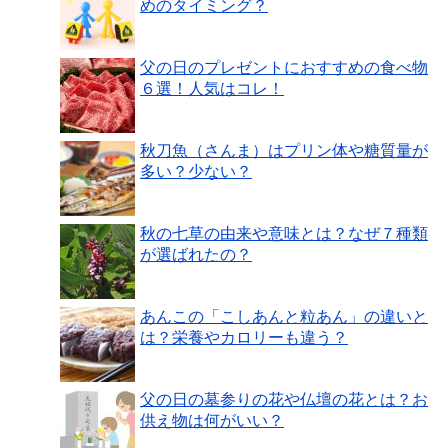
めのタイミング？
父の日のプレゼントにおすすめの食べ物
６選！人気はコレ！
秋刀魚（さんま）はプリン体や糖質量が
多い？少ない？
秋の七草の由来や意味とは？なぜ７種類
が選ばれたの？
あんこの「こしあんと粒あん」の違いと
は？栄養やカロリーも違う？
父の日の墓参りの花や仏壇の花とは？お
供え物は何がいい？