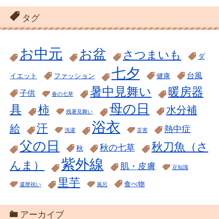
タグ
お中元
お盆
さつまいも
ダ
七夕
台風
イエット
ファッション
健康
暑中見舞い
暖房器
子供
春の七草
母の日
具
柿
水分補
残暑見舞い
浴衣
汗
給
熱中症
洗濯
災害
父の日
秋刀魚（さ
秋の七草
秋
紫外線
んま）
肌・皮膚
豆知識
里芋
食べ物
還暦祝い
風呂
アーカイブ