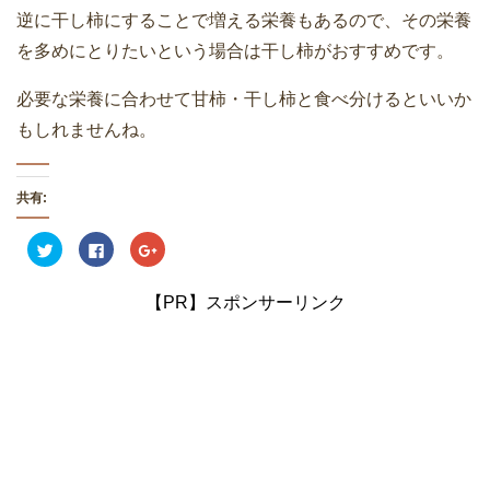
逆に干し柿にすることで増える栄養もあるので、その栄養
を多めにとりたいという場合は干し柿がおすすめです。
必要な栄養に合わせて甘柿・干し柿と食べ分けるといいか
もしれませんね。
共有:
ク
F
ク
リ
a
リ
ッ
c
ッ
ク
e
ク
し
b
し
【PR】スポンサーリンク
て
o
て
T
o
G
w
k
o
i
で
o
t
共
g
t
有
l
e
す
e
r
る
+
で
に
で
共
は
共
有
ク
有
(
リ
(
新
ッ
新
し
ク
し