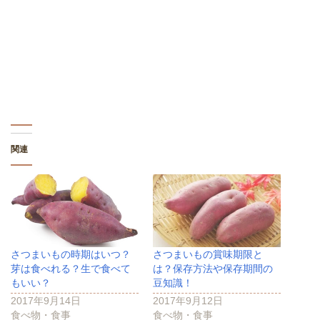
(
リ
(
新
ッ
新
し
ク
し
い
し
い
ウ
て
ウ
ィ
く
ィ
ン
だ
ン
ド
さ
ド
ウ
い
ウ
で
(
で
開
新
開
き
し
き
ま
い
ま
す
ウ
す
)
ィ
)
ン
ド
関連
ウ
で
開
き
ま
す
)
さつまいもの時期はいつ？
さつまいもの賞味期限と
芽は食べれる？生で食べて
は？保存方法や保存期間の
もいい？
豆知識！
2017年9月14日
2017年9月12日
食べ物・食事
食べ物・食事