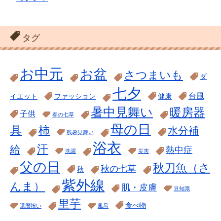
タグ
お中元
お盆
さつまいも
ダ
七夕
台風
イエット
ファッション
健康
暑中見舞い
暖房器
子供
春の七草
母の日
具
柿
水分補
残暑見舞い
浴衣
汗
給
熱中症
洗濯
災害
父の日
秋刀魚（さ
秋の七草
秋
紫外線
んま）
肌・皮膚
豆知識
里芋
食べ物
還暦祝い
風呂