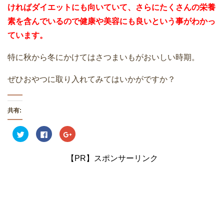
ければダイエットにも向いていて、さらにたくさんの栄養
素を含んでいるので健康や美容にも良いという事がわかっ
ています。
特に秋から冬にかけてはさつまいもがおいしい時期。
ぜひおやつに取り入れてみてはいかがですか？
共有:
ク
F
ク
リ
a
リ
ッ
c
ッ
ク
e
ク
し
b
し
【PR】スポンサーリンク
て
o
て
T
o
G
w
k
o
i
で
o
t
共
g
t
有
l
e
す
e
r
る
+
で
に
で
共
は
共
有
ク
有