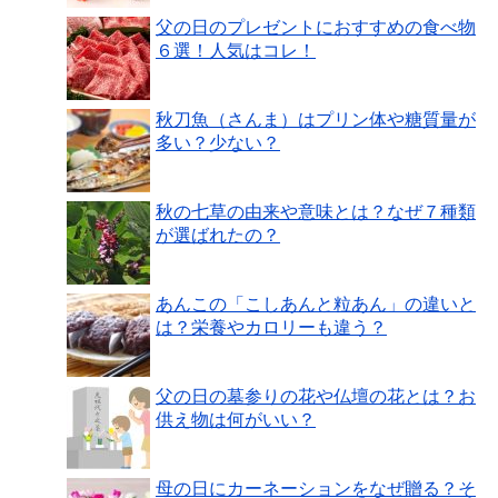
父の日のプレゼントにおすすめの食べ物
６選！人気はコレ！
秋刀魚（さんま）はプリン体や糖質量が
多い？少ない？
秋の七草の由来や意味とは？なぜ７種類
が選ばれたの？
あんこの「こしあんと粒あん」の違いと
は？栄養やカロリーも違う？
父の日の墓参りの花や仏壇の花とは？お
供え物は何がいい？
母の日にカーネーションをなぜ贈る？そ