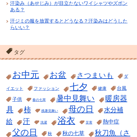
汗染み（あせじみ）が目立たないワイシャツやズボン
ある？
汗ジミの服を放置するとどうなる？汗染みはどうした
らいい？
タグ
お中元
お盆
さつまいも
ダ
七夕
台風
イエット
ファッション
健康
暑中見舞い
暖房器
子供
春の七草
母の日
具
柿
水分補
残暑見舞い
浴衣
汗
給
熱中症
洗濯
災害
父の日
秋刀魚（さ
秋の七草
秋