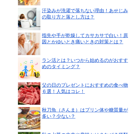
汗染みが洗濯で落ちない理由！あせじみ
の取り方と落とし方は？
指先や手が乾燥してカサカサで白い！原
因とかゆいとき痛いときの対策とは？
ラン活とは？いつから始めるのがおすす
めのタイミング？
父の日のプレゼントにおすすめの食べ物
６選！人気はコレ！
秋刀魚（さんま）はプリン体や糖質量が
多い？少ない？